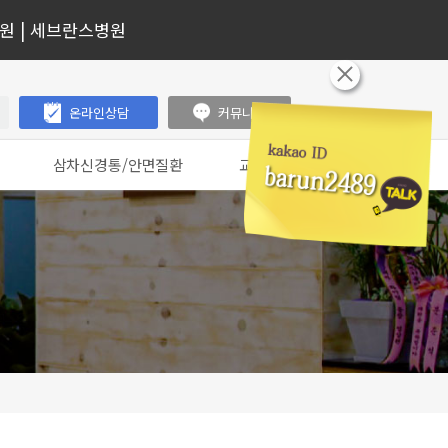
 | 세브란스병원
온라인상담
커뮤니티
삼차신경통/안면질환
교통사고클리닉
삼차신경통
교통사고 입원치료
안면마비
교통사고 통원치료
목)