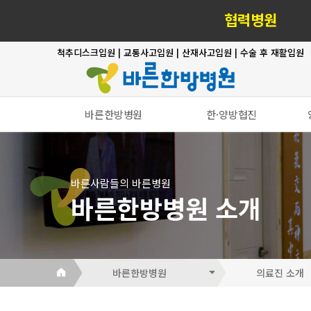
협력병원
척추디스크입원 | 교통사고입원 | 산재사고입원 | 수술 후 재활입원
바른한방병원
한·양방협진
인사말
한·양방 협진 진료
의료진소개
한·양방 치료의 장점
바른사람들의 바른병원
진료안내
바른한방병원 소개
둘러보기
오시는길
비급여항목 안내
바른한방병원
의료진 소개