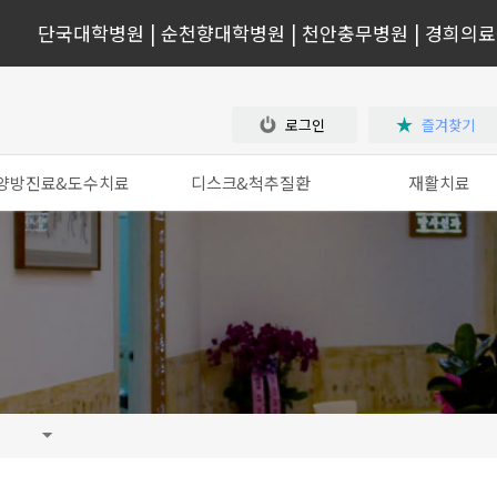
단국대학병원 | 순천향대학병원 | 천안충무병원 |
경희의료원
로그인
즐겨찾기
양방진료&도수치료
디스크&척추질환
재활치료
입원시설
한방 비수술 치료요법
수술 후 재활치료
집중치료시스템
디스크입원치료
뇌졸증
도수운동치료
목디스크
회전근개파열
체외충격파치료
허리디스크
테니스·골프 엘보
관절운동치료
척추관 협착증
염좌(손목, 허리, 발
좌골신경통
무릎 인대 손상
아킬레스건염
타박상 및 근파열