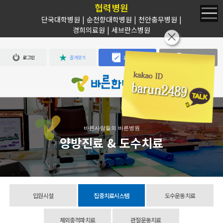
협력병원
단국대학병원 | 순천향대학병원 | 천안충무병원 |
경희의료원 | 세브란스병원
로그인
즐겨찾기
온라인상담
커뮤니티
바른사람들의 바른병원
양방진료 & 도수치료
입원시설
집중치료시스템
도수운동치료
체외충격파치료
관절운동치료